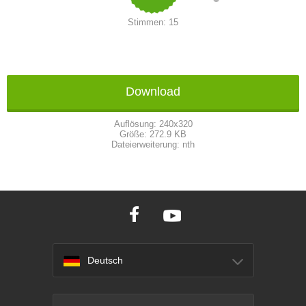
Stimmen:
15
Download
Auflösung:
240x320
Größe:
272.9 KB
Dateierweiterung:
nth
Deutsch