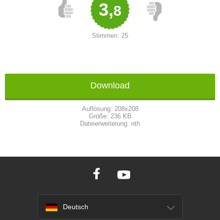
3,
8
Stimmen:
25
Download
Auflösung:
208x208
Größe:
236 KB
Dateierweiterung:
nth
Deutsch