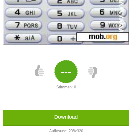
---
Stimmen:
0
Download
Auflösung:
208x320