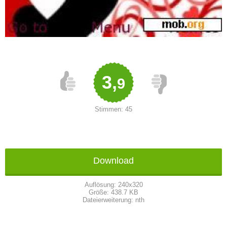
3,
9
Stimmen:
45
Download
Auflösung:
240x320
Größe:
438.7 KB
Dateierweiterung:
nth